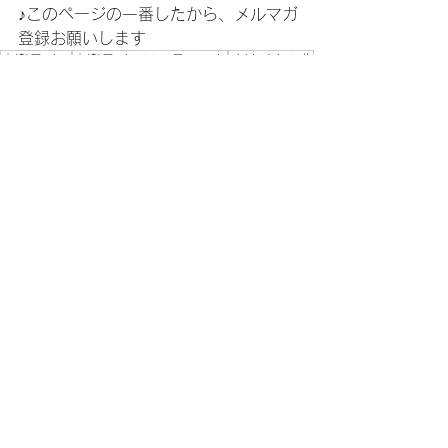
♪このページの一番したから、メルマガ
登録お願いします
音楽ライフ
音楽ライフアーティスト
オリジナル曲
カラオケ
Blog
すべて表示
最新記事