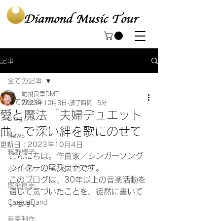
記事
全ての記事
尾飛良幸DMT
全ての記事
2023年10月3日
読了時間: 5分
愛と魔法「夫婦デュエット
Blog
曲」で深い絆を歌にのせて
News
更新日：
2023年10月4日
藤野櫻子
こんにちは。作曲家／シンガーソング
ライターの尾飛良幸です。
ボイトレ／ワークショップ
このブログは、30年以上の音楽活動を
尾飛良幸
通じて気づいたことを、徒然に書いて
GarageBand
います。
音楽制作