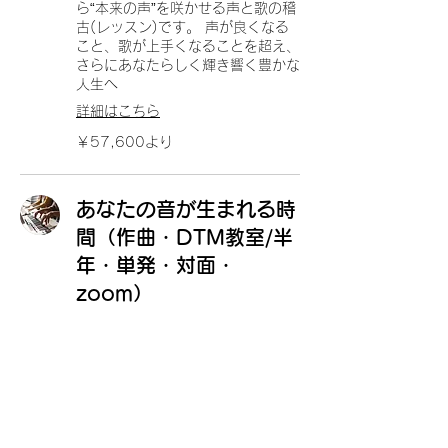
ら“本来の声”を咲かせる声と歌の稽
古(レッスン)です。 声が良くなる
こと、歌が上手くなることを超え、
さらにあなたらしく輝き響く豊かな
人生へ
詳細はこちら
57,600
￥57,600より
円
よ
り
あなたの音が生まれる時
間（作曲・DTM教室/半
年・単発・対面・
zoom）
音楽経験ゼロでも大丈夫。マンツー
マンで作詞・作曲・録音・AI制作・
ボイトレ・ミックス・音楽ソフトの
使い方を基礎から学び、自分の想い
を歌にできるようになる実践型コー
ス。
詳細はこちら