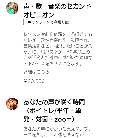
声・歌・音楽のセカンド
オピニオン
オンラインで利用可能
レッスンや制作依頼をするほどでも
ないが、歌や音楽制作、動画制作、
音楽活動など、相談したいことがあ
る方に、尾飛良幸が、30年以上の
音楽活動と指導歴に基づいた適切な
アドバイスをさせて頂きます。
詳細はこちら
20,000
￥20,000
円
あなたの声が咲く時間
（ボイトレ/半年・単
発・対面・zoom）
あなたの声にかかった見えないブレ
ーキを外し、心と体を整えなが