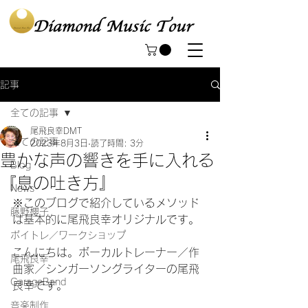
記事
全ての記事
尾飛良幸DMT
全ての記事
2023年8月3日
読了時間: 3分
豊かな声の響きを手に入れる
Blog
『息の吐き方』
News
※このブログで紹介しているメソッド
藤野櫻子
は基本的に尾飛良幸オリジナルです。 
ボイトレ／ワークショップ
こんにちは。ボーカルトレーナー／作
尾飛良幸
曲家／シンガーソングライターの尾飛
GarageBand
良幸です。
音楽制作