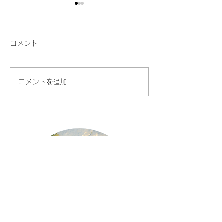
コメント
コメントを追加…
息切れの原因は「もう一
たった6分で声
息」で解決
魔法のボイトレ
「ボイトレ マジ
東京