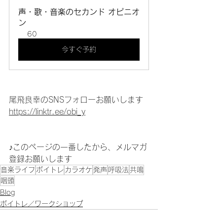
声・歌・音楽のセカンド オピニオ
ン
60
今すぐ予約
尾飛良幸のSNSフォローお願いします
https://linktr.ee/obi_y
♪このページの一番したから、メルマガ
登録お願いします
音楽ライフ
ボイトレ
カラオケ
発声
呼吸法
共鳴
咽頭
Blog
ボイトレ／ワークショップ