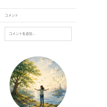
コメント
コメントを追加…
講師必見！声がよく出る
リズムが良くな
座り方
指揮法」