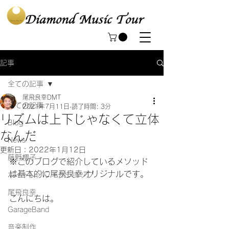
記事
全ての記事
尾飛良幸DMT
全ての記事
2021年7月11日
読了時間: 3分
リズムは上下じゃなくて立体
Blog
なんだ
News
更新日：
2022年1月12日
藤野櫻子
※このブログで紹介しているメソッド
は基本的に尾飛良幸オリジナルです。
ボイトレ／ワークショップ
尾飛良幸
こんにちは。
GarageBand
音楽制作