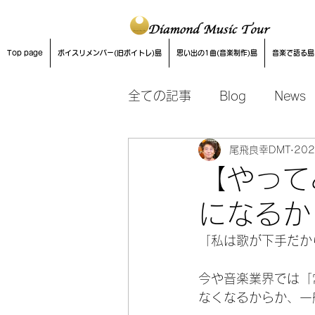
Top page
ボイスリメンバー(旧ボイトレ)島
思い出の1曲(音楽制作)島
音楽で語る島
全ての記事
Blog
News
尾飛良幸DMT
20
音楽制作
【やって
になるか
「私は歌が下手だか
今や音楽業界では「
なくなるからか、一