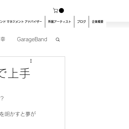
ンド マネジメント アドバイザー
所属アーティスト
ブログ
企業概要
良幸
GarageBand
で上手
？
を明かすと夢が