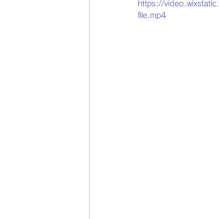
https://video.wixs
file.mp4