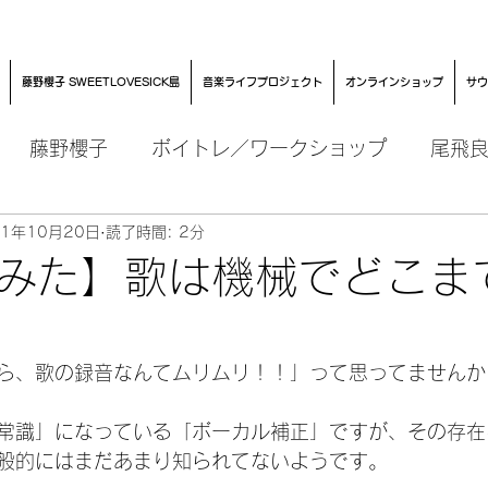
藤野櫻子 SWEETLOVESICK島
音楽ライフプロジェクト
オンラインショップ
サウ
藤野櫻子
ボイトレ／ワークショップ
尾飛
21年10月20日
読了時間: 2分
みた】歌は機械でどこま
ら、歌の録音なんてムリムリ！！」って思ってませんか
常識」になっている「ボーカル補正」ですが、その存在
般的にはまだあまり知られてないようです。