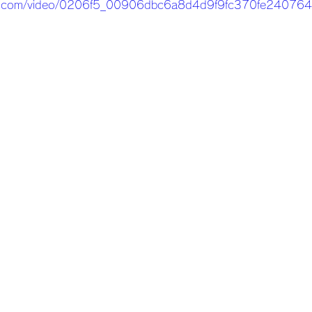
tatic.com/video/0206f5_00906dbc6a8d4d9f9fc370fe2407