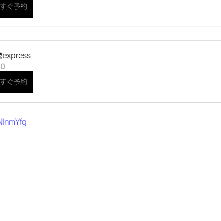
すぐ予約
express
30
すぐ予約
NlnmYfg