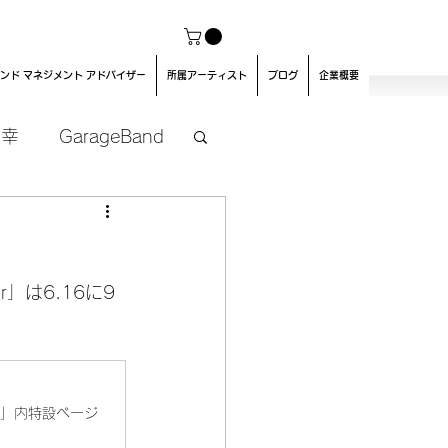
ンド マネジメント アドバイザー
所属アーティスト
ブログ
企業概要
良幸
GarageBand
r」は6.16に9
our」内特設ページ