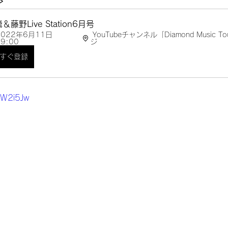
＞
＆藤野Live Station6月号
2022年6月11日 
 YouTubeチャンネル「Diamond Music Tour」内特設ペー
9:00 
ジ
すぐ登録
_dW2i5Jw