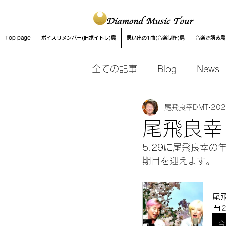
Top page
ボイスリメンバー(旧ボイトレ)島
思い出の1曲(音楽制作)島
音楽で語る島
全ての記事
Blog
News
尾飛良幸DMT
20
音楽制作
尾飛良幸
5.29に尾飛良幸の年齢
期目を迎えます。
尾飛
今