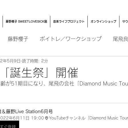
藤野櫻子 SWEETLOVESICK島
音楽ライフプロジェクト
オンラインショップ
サウ
藤野櫻子
ボイトレ／ワークショップ
尾飛
22年5月9日
読了時間: 2分
「誕生祭」開催
が51期目になり、尾飛の会社「Diamond Music Tou
＆藤野Live Station6月号
2022年6月11日 19:00
YouTubeチャンネル「Diamond Music T
すぐ登録