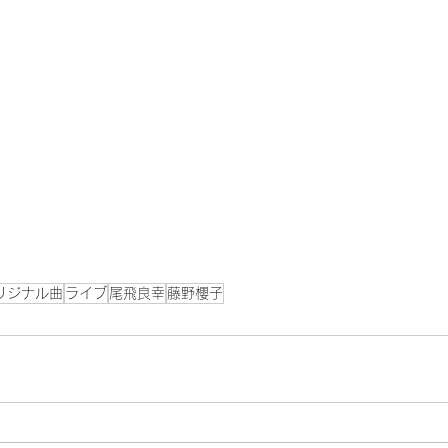
リジナル曲
ライブ
尾飛良幸
藤野櫻子