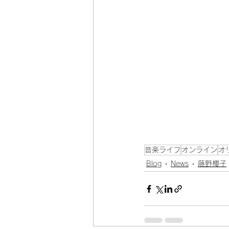
音楽ライフ
オンライン
オ
Blog
News
藤野櫻子