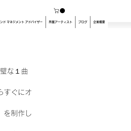
ンド マネジメント アドバイザー
所属アーティスト
ブログ
企業概要
完璧な１曲
らすぐにオ
」を制作し