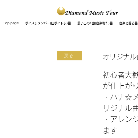
Top page
ボイスリメンバー(旧ボイトレ)島
思い出の1曲(音楽制作)島
音楽で語る島
戻る
オリジナル曲e
初心者大
が仕上が
・ハナ☆
リジナル
・アレン
ます