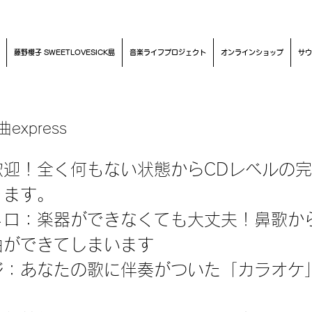
藤野櫻子 SWEETLOVESICK島
音楽ライフプロジェクト
オンラインショップ
サウ
xpress
歓迎！全く何もない状態からCDレベルの
ります。
メロ：楽器ができなくても大丈夫！鼻歌か
曲ができてしまいます
ジ：あなたの歌に伴奏がついた「カラオケ