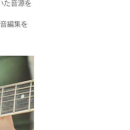
いた音源を
る音編集を