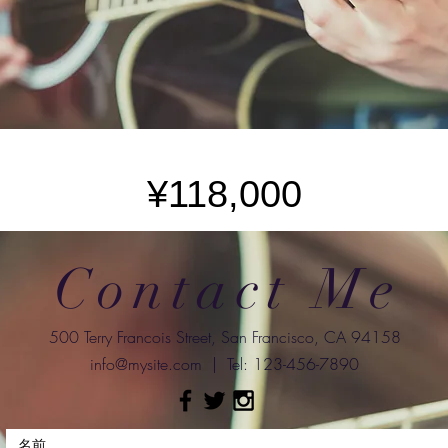
¥118,000
Contact Me
500 Terry Francois Street, San Francisco, CA 94158
info@mysite.com
| Tel: 123-456-7890