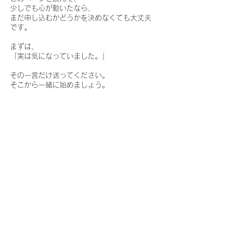
少しでも心が動いたなら、
まだ申し込むかどうかを決めなくても大丈夫
です。
まずは、
「実は気になっていました。」
その一言だけ送ってください。
そこから一緒に始めましょう。
【お申込方法】
・[今すぐ予約]をクリックし、ご希望の予約
可能枠を選択してお申し込み下さい。
・万一初回ご予約カレンダーにご希望の日時
がない場合は、尾飛良幸と直接日程調整をさ
せて頂きますので、尾飛良幸に直接ご連絡い
ただくか、下記のリンクや「お問合せ」から
ご連絡ください。
https://www.diamondmusictour.com/blank-
15