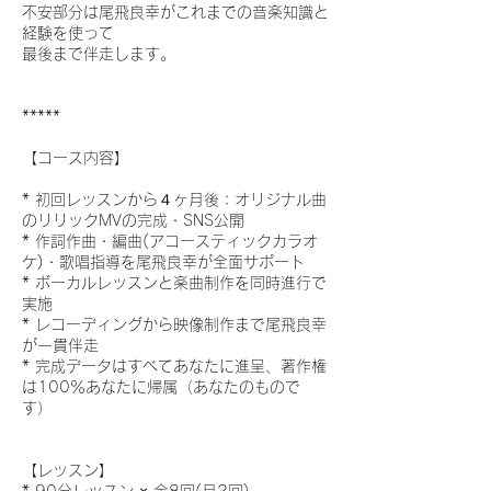
不安部分は尾飛良幸がこれまでの音楽知識と
経験を使って
最後まで伴走します。
*****
【コース内容】
* 初回レッスンから４ヶ月後：オリジナル曲
のリリックMVの完成・SNS公開
* 作詞作曲・編曲(アコースティックカラオ
ケ)・歌唱指導を尾飛良幸が全面サポート
* ボーカルレッスンと楽曲制作を同時進行で
実施
* レコーディングから映像制作まで尾飛良幸
が一貫伴走
* 完成データはすべてあなたに進呈、著作権
は100％あなたに帰属（あなたのもので
す）
【レッスン】