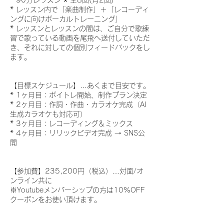
* 90分レッスン × 全8回(月2回)
* レッスン内で「楽曲制作」＋「レコーディ
ングに向けボーカルトレーニング」
* レッスンとレッスンの間は、ご自分で歌練
習で歌っている動画を尾飛へ送付していただ
き、それに対しての個別フィードバックをし
ます。
【目標スケジュール】…あくまで目安です。
* 1ヶ月目：ボイトレ開始、制作プラン決定
* 2ヶ月目：作詞・作曲・カラオケ完成（AI
生成カラオケも対応可）
* 3ヶ月目：レコーディング＆ミックス
* 4ヶ月目：リリックビデオ完成 → SNS公
開
【参加費】235,200円（税込）…対面/オ
ンライン共に
※Youtubeメンバーシップの方は10%OFF
クーポンをお使い頂けます。