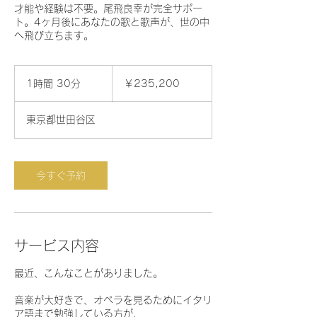
才能や経験は不要。尾飛良幸が完全サポー
ト。4ヶ月後にあなたの歌と歌声が、世の中
へ飛び立ちます。
235,200
円
1時間 30分
1
￥235,200
時
3
東京都世田谷区
0
分
今すぐ予約
サービス内容
最近、こんなことがありました。
音楽が大好きで、オペラを見るためにイタリ
ア語まで勉強している方が、