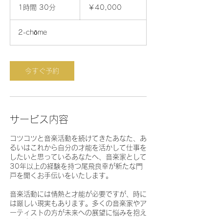
円
1時間 30分
1
￥40,000
時
3
2-chōme
0
分
今すぐ予約
サービス内容
コツコツと音楽活動を続けてきたあなた、あ
るいはこれから自分の才能を活かして仕事を
したいと思っているあなたへ、音楽家として
30年以上の経験を持つ尾飛良幸が新たな門
戸を開くお手伝いをいたします。
音楽活動には情熱と才能が必要ですが、時に
は厳しい現実もあります。多くの音楽家やア
ーティストの方が未来への展望に悩みを抱え