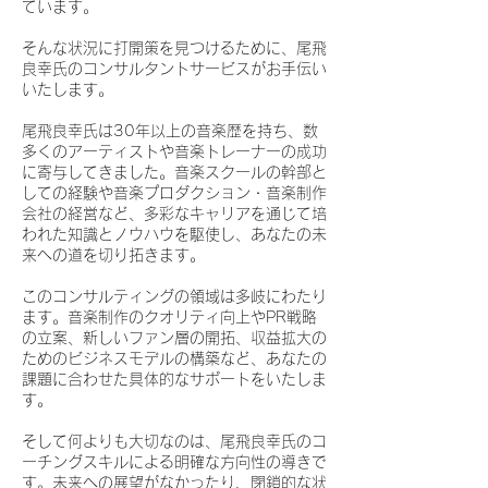
ています。
そんな状況に打開策を見つけるために、尾飛
良幸氏のコンサルタントサービスがお手伝い
いたします。
尾飛良幸氏は30年以上の音楽歴を持ち、数
多くのアーティストや音楽トレーナーの成功
に寄与してきました。音楽スクールの幹部と
しての経験や音楽プロダクション・音楽制作
会社の経営など、多彩なキャリアを通じて培
われた知識とノウハウを駆使し、あなたの未
来への道を切り拓きます。
このコンサルティングの領域は多岐にわたり
ます。音楽制作のクオリティ向上やPR戦略
の立案、新しいファン層の開拓、収益拡大の
ためのビジネスモデルの構築など、あなたの
課題に合わせた具体的なサポートをいたしま
す。
そして何よりも大切なのは、尾飛良幸氏のコ
ーチングスキルによる明確な方向性の導きで
す。未来への展望がなかったり、閉鎖的な状