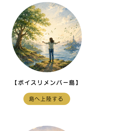
手に歌える体じゃ
う」と自分に憤り
とが多々あります..
【ボイスリメンバー島】
島へ上陸する