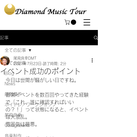
記事
全ての記事
尾飛良幸DMT
全ての記事
2021年7月23日
読了時間: 2分
イベント成功のポイント
Blog
今日は世間が騒がしい日ですね。
News
藤野櫻子
音楽イベントを数百回やってきた経験
で「これ、誰に確認すればいい
ボイトレ／ワークショップ
の？！」って状態になると、イベント
尾飛良幸
は大混乱。
雰囲気は最悪。
GarageBand
音楽制作