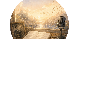
【思い出の1曲島】
島へ上陸する