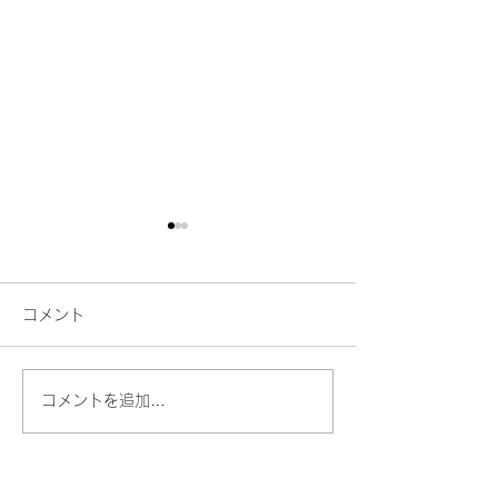
自己虐待と自分
ここ最近、自己虐
コメント
価値について、感
ししたりすること
分の考えをまとめ
コメントを追加…
思います。 歌の
プロになれる方法は？(ラ
いると、自分の声
イブのお知らせもありま
減にほとほと嫌気
「なんでいい声が
す)