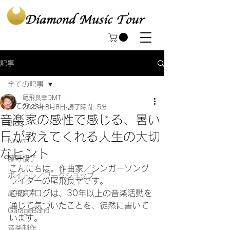
記事
全ての記事
尾飛良幸DMT
全ての記事
2023年8月8日
読了時間: 5分
音楽家の感性で感じる、暑い
Blog
日が教えてくれる人生の大切
News
なヒント
藤野櫻子
こんにちは。作曲家／シンガーソング
ボイトレ／ワークショップ
ライターの尾飛良幸です。
このブログは、30年以上の音楽活動を
尾飛良幸
通じて気づいたことを、徒然に書いて
GarageBand
います。
音楽制作