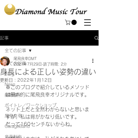
記事
全ての記事
尾飛良幸DMT
全ての記事
2021年7月29日
読了時間: 2分
身長による正しい姿勢の違い
Blog
更新日：
2022年1月12日
News
※このブログで紹介しているメソッド
は基本的に尾飛良幸オリジナルです。
藤野櫻子
ボイトレ／ワークショップ
ネット上だと全然わからないと思いま
尾飛良幸
すが、私は背がかなり低いです。
だって160センチないからね。
GarageBand
音楽制作