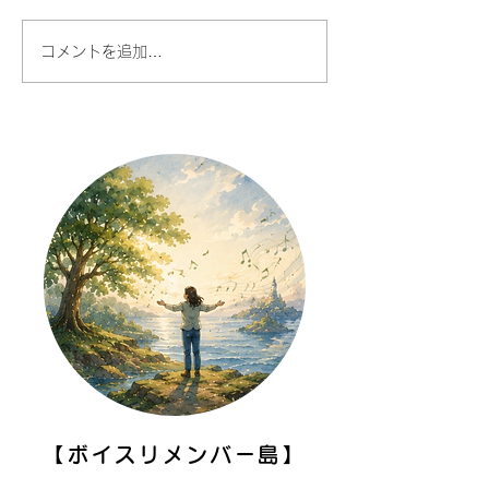
コメントを追加…
姿勢のチェックのもう一
講師必見！声が
つの視点
座り方
【ボイスリメンバー島】