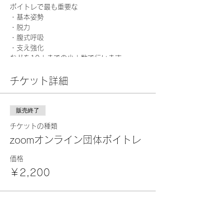
ボイトレで最も重要な
・基本姿勢
・脱力
・腹式呼吸
・支え強化
などを10人までの少人数で行います。
時間内では一人一人への指導もします。
チケット詳細
【団体レッスンは非常に高い効果が出せる】
（１）グループでトレーニングを行う事で、
販売終了
きついメニューや大変なトレーニングを最後
チケットの種類
までしっかりクリアする事ができます。
（２）自分がどこまでできているか、また何
zoomオンライン団体ボイトレ
が足りないのかを、他の人と比較する事でよ
り、自分自身の現在の状態をより客観的に理
価格
解できます。
￥2,200
（３）より高い意識を目指す仲間と練習する
事で、自分自身のモチベーションが非常に高
くなります。
このイベントをシェア