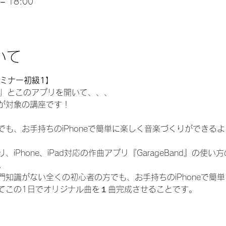
– 18:00
いて
ndセミナー初級1】
なあ」とこのアプリを開いて、、、
が対象の講座です！
も、お手持ちのiPhoneで簡単に楽しく音楽づくりができる
iPhone、iPad対応の作曲アプリ『GarageBand』の使
。
知識がない全くの初心者の方でも、お手持ちのiPhoneで簡
てこの1日でオリジナル曲を１曲完成させることです。