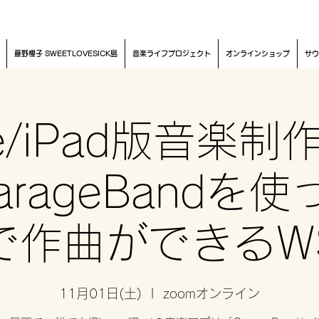
藤野櫻子 SWEETLOVESICK島
音楽ライフプロジェクト
オンラインショップ
サウ
ne/iPad版音楽
rageBandを
で作曲ができるW
11月01日(土)
  |  
zoomオンライン