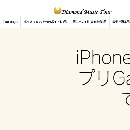
Top page
ボイスリメンバー(旧ボイトレ)島
思い出の1曲(音楽制作)島
音楽で語る島
iPho
プリGa