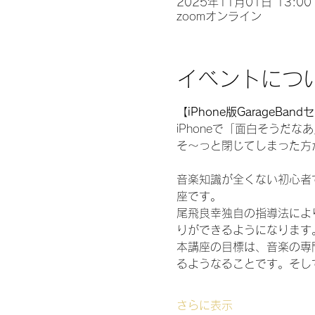
2025年11月01日 13:00 
zoomオンライン
イベントにつ
【iPhone版GarageBa
iPhoneで「面白そうだ
そ～っと閉じてしまった方
音楽知識が全くない初心者で
座です。
尾飛良幸独自の指導法により、
りができるようになります
本講座の目標は、音楽の専門
るようなることです。そし
さらに表示