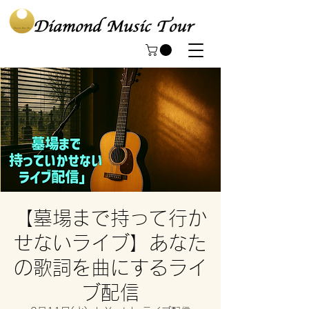
【墓場まで持って行か
せないライブ】あなた
の歌詞を曲にするライ
ブ配信