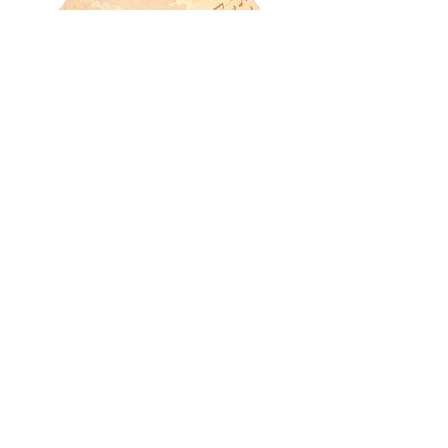
【思い出の1曲島】
島へ上陸する