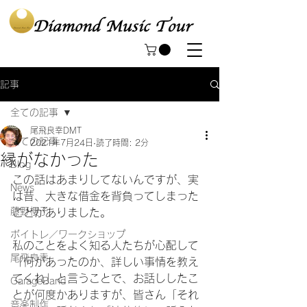
記事
全ての記事
尾飛良幸DMT
全ての記事
2021年7月24日
読了時間: 2分
縁がなかった
Blog
この話はあまりしてないんですが、実
News
は昔、大きな借金を背負ってしまった
藤野櫻子
ことがありました。
ボイトレ／ワークショップ
私のことをよく知る人たちが心配して
尾飛良幸
「何があったのか、詳しい事情を教え
てくれ」と言うことで、お話ししたこ
GarageBand
とが何度かありますが、皆さん「それ
音楽制作