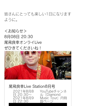
皆さんにとっても楽しい1日になります
ように。
＜お知らせ＞
8月08日 20:30
尾飛良幸オンライLive
ぜひきてくださいね！
尾飛良幸Live Station8月号
2021年8月8
YouTubeチャンネ
日 20:30～
ル「Diamond 
2021年8月9
Music Tour」内特
日 22:30
設ページ