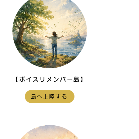
う」と自分に憤り
とが多々あります..
【ボイスリメンバー島】
島へ上陸する