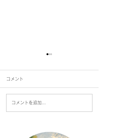
自己虐待と自分
ここ最近、自己虐
コメント
価値について、感
ししたりすること
分の考えをまとめ
伸びる人、伸びない人
コメントを追加…
思います。 歌の
いると、自分の声
減にほとほと嫌気
「なんでいい声が
手に歌える体じゃ