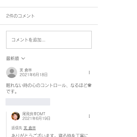
2件のコメント
老声（おいごえ
コメントを追加…
ボーカル共鳴発声改革は
「もういいや」から始ま
最新順
った
実 倉林
2021年6月18日
眠れない時の心のコントロール、なるほど🌸
です。
いいね！
返信
尾飛良幸DMT
2021年6月19日
返信先
実 倉林
ありがとうございます。寝る時を丁寧に