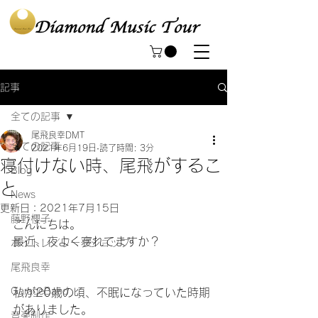
記事
全ての記事
尾飛良幸DMT
全ての記事
2021年6月19日
読了時間: 3分
寝付けない時、尾飛がするこ
Blog
と
News
更新日：
2021年7月15日
藤野櫻子
こんにちは。
最近、夜よく寝れてますか？
ボイトレ／ワークショップ
尾飛良幸
GarageBand
私が20歳の頃、不眠になっていた時期
がありました。
音楽制作