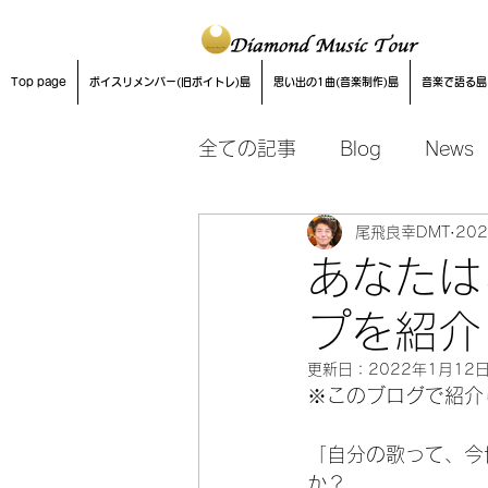
Top page
ボイスリメンバー(旧ボイトレ)島
思い出の1曲(音楽制作)島
音楽で語る島
全ての記事
Blog
News
尾飛良幸DMT
20
音楽制作
あなたは
プを紹介
更新日：
2022年1月12
※このブログで紹介
「自分の歌って、今
か？