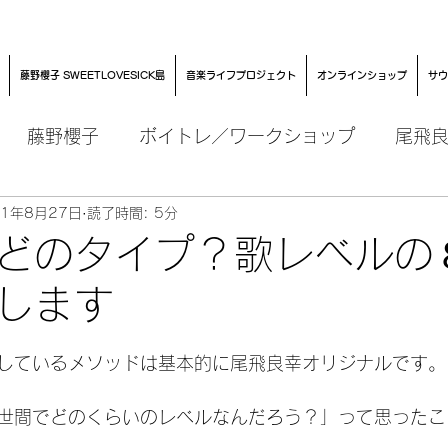
藤野櫻子 SWEETLOVESICK島
音楽ライフプロジェクト
オンラインショップ
サウ
藤野櫻子
ボイトレ／ワークショップ
尾飛
21年8月27日
読了時間: 5分
どのタイプ？歌レベルの
します
日
しているメソッドは基本的に尾飛良幸オリジナルです。
世間でどのくらいのレベルなんだろう？」って思ったこ