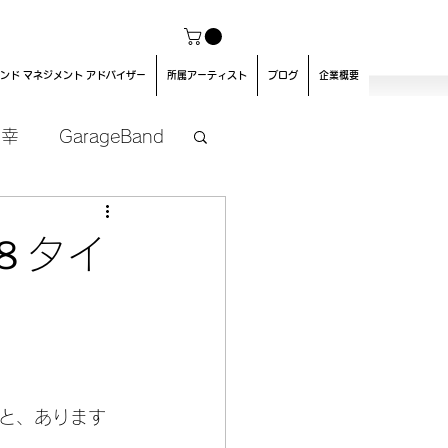
ンド マネジメント アドバイザー
所属アーティスト
ブログ
企業概要
良幸
GarageBand
８タイ
と、あります