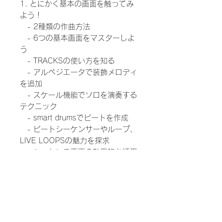
1. とにかく基本の画面を触ってみ
よう！
- 2種類の作曲方法
- 6つの基本画面をマスターしよ
う
- TRACKSの使い方を知る
- アルペジエータで装飾メロディ
を追加
- スケール機能でソロを演奏する
テクニック
- smart drumsでビートを作成
- ビートシーケンサーやループ、
LIVE LOOPSの魅力を探求
- シーケンス画面の効果的な活用
方法
2. ガレージバンド的曲作り
- カラオケ(トラック)から作曲す
る方法
- 曲の書き出し方
3. もっともっとオリジナルにして