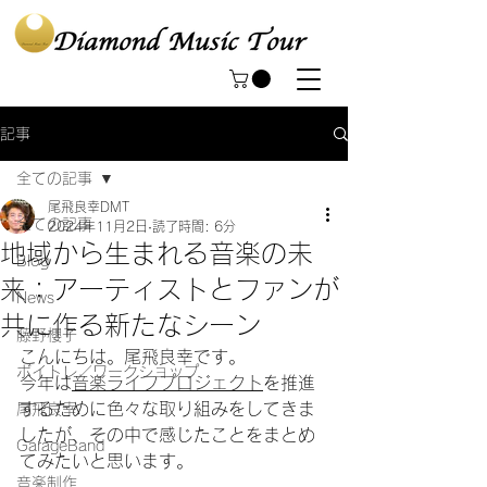
記事
全ての記事
尾飛良幸DMT
全ての記事
2024年11月2日
読了時間: 6分
地域から生まれる音楽の未
Blog
来：アーティストとファンが
News
共に作る新たなシーン
藤野櫻子
こんにちは。尾飛良幸です。
ボイトレ／ワークショップ
今年は
音楽ライフプロジェクト
を推進
するために色々な取り組みをしてきま
尾飛良幸
したが、その中で感じたことをまとめ
GarageBand
てみたいと思います。
音楽制作