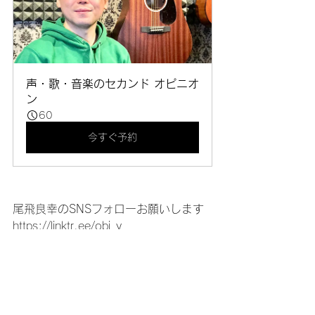
声・歌・音楽のセカンド オピニオ
ン
60
今すぐ予約
尾飛良幸のSNSフォローお願いします
https://linktr.ee/obi_y
♪このページの一番したから、メルマガ
登録お願いします
音楽ライフ
ボーカル
音楽ライフアーティスト