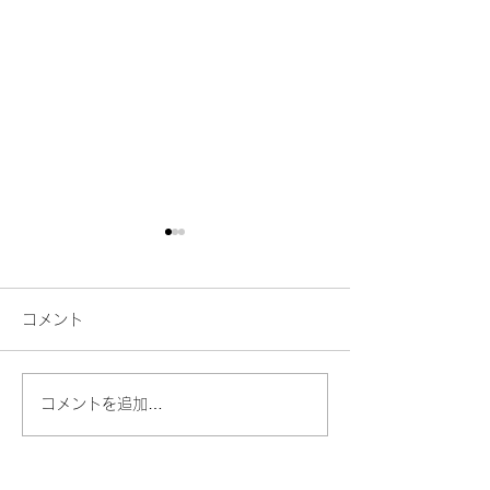
コメント
コメントを追加…
AI時代だからこそ、あな
人との対話が今
たの声に価値がある
で、楽しくなる