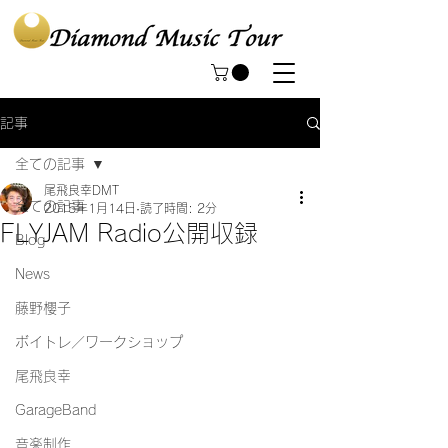
記事
全ての記事
尾飛良幸DMT
全ての記事
2015年1月14日
読了時間: 2分
FLYJAM Radio公開収録
Blog
News
藤野櫻子
ボイトレ／ワークショップ
尾飛良幸
GarageBand
音楽制作