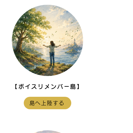
た話したくなる
を始める理由
【ボイスリメンバー島】
島へ上陸する