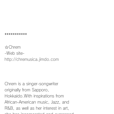
***********
☆Chrem
-Web site-
http://chremusica.jimdo.com
Chrem is a singer-songwriter 
originally from Sapporo, 
Hokkaido.With inspirations from 
African-American music, Jazz, and 
R&B, as well as her interest in art, 