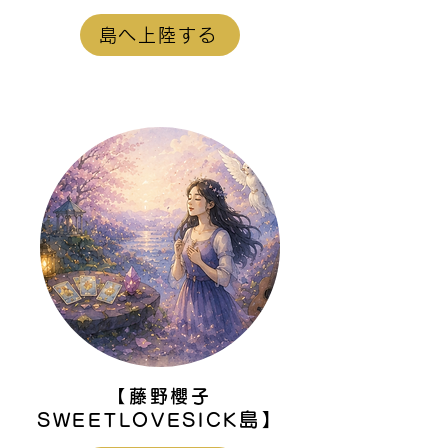
島へ上陸する
【藤野櫻子
島】
SWEETLOVESICK