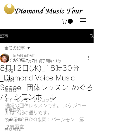
記事
全ての記事
尾飛良幸DMT
全ての記事
2015年7月7日
読了時間: 1分
8月12日(水)_18時30分
Blog
_Diamond Voice Music
News
School_団体レッスン_めぐろ
藤野櫻子
パーシモンホール
ボイトレ／ワークショップ
通常の団体レッスンです。 スケジュー
尾飛良幸
ルは下記の通りです。
☆8月12日(水)夜間：パーシモン　第
GarageBand
２練習室
音楽制作