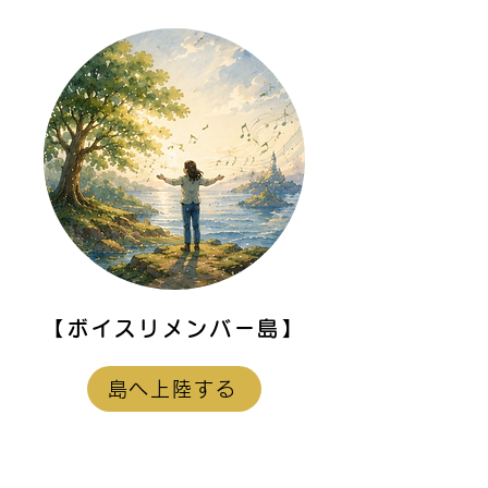
た話したくなる対話塾」
ある〜ライフソ
を始める理由
作〜
【ボイスリメンバー島】
島へ上陸する