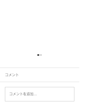
コメント
コメントを追加…
人との対話が今より楽
あなたの人生に
で、楽しくなる講座「ま
歌になっていな