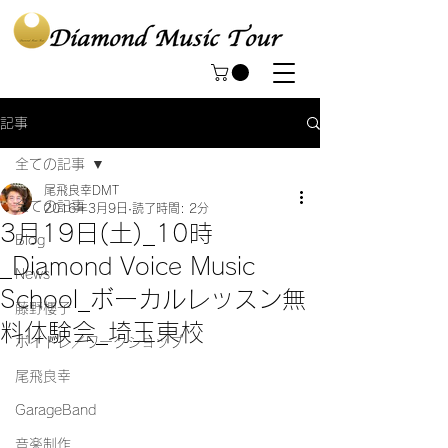
記事
全ての記事
尾飛良幸DMT
全ての記事
2016年3月9日
読了時間: 2分
3月19日(土)_10時
Blog
_Diamond Voice Music
News
School_ボーカルレッスン無
藤野櫻子
料体験会_埼玉東校
ボイトレ／ワークショップ
尾飛良幸
GarageBand
音楽制作