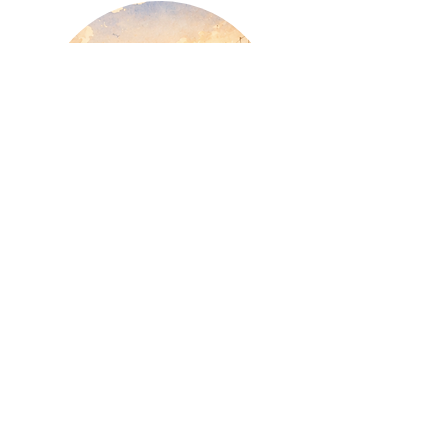
【思い出の1曲島】
島へ上陸する