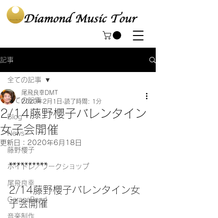
記事
全ての記事
尾飛良幸DMT
全ての記事
2020年2月1日
読了時間: 1分
2/14藤野櫻子バレンタイン
Blog
女子会開催
News
更新日：
2020年6月18日
藤野櫻子
**********
ボイトレ／ワークショップ
尾飛良幸
2/14藤野櫻子バレンタイン女
GarageBand
子会開催
音楽制作