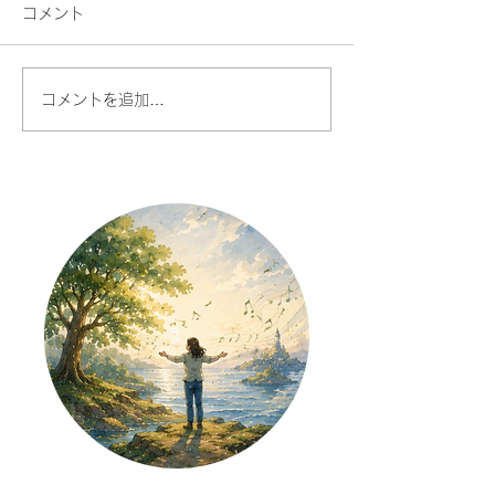
コメント
コメントを追加…
AI時代だからこそ、あな
人との対話が今
たの声に価値がある
で、楽しくなる
た話したくなる
を始める理由