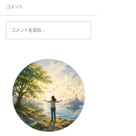
コメント
コメントを追加…
AI時代だからこそ、あな
人との対話が今
たの声に価値がある
で、楽しくなる
た話したくなる
を始める理由