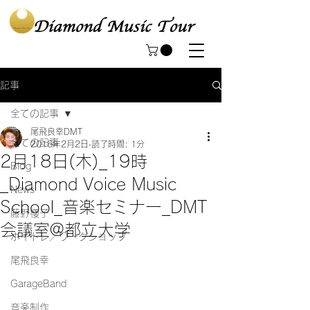
記事
全ての記事
尾飛良幸DMT
全ての記事
2016年2月2日
読了時間: 1分
2月18日(木)_19時
Blog
_Diamond Voice Music
News
School_音楽セミナー_DMT
藤野櫻子
会議室@都立大学
ボイトレ／ワークショップ
尾飛良幸
GarageBand
音楽制作