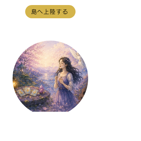
島へ上陸する
【藤野櫻子
島】
SWEETLOVESICK