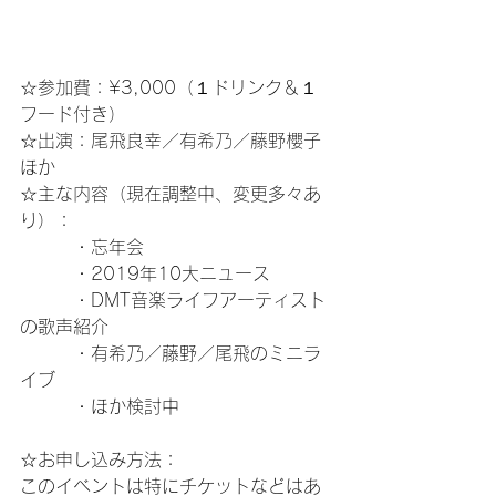
☆参加費：¥3,000（１ドリンク＆１
フード付き）
☆出演：尾飛良幸／有希乃／藤野櫻子
ほか
☆主な内容（現在調整中、変更多々あ
り）：
　　　・忘年会
　　　・2019年10大ニュース
　　　・DMT音楽ライフアーティスト
の歌声紹介
　　　・有希乃／藤野／尾飛のミニラ
イブ
　　　・ほか検討中
☆お申し込み方法：
このイベントは特にチケットなどはあ