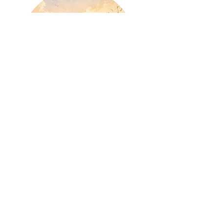
【思い出の1曲島】
島へ上陸する