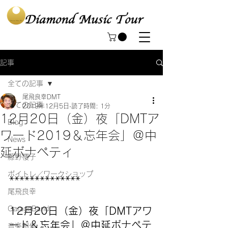
記事
全ての記事
尾飛良幸DMT
全ての記事
2019年12月5日
読了時間: 1分
12月20日（金）夜「DMTア
Blog
ワード2019＆忘年会」＠中
News
延ボナペティ
藤野櫻子
ボイトレ／ワークショップ
**************
尾飛良幸
GarageBand
12月20日（金）夜「DMTアワ
ード＆忘年会」＠中延ボナペテ
音楽制作