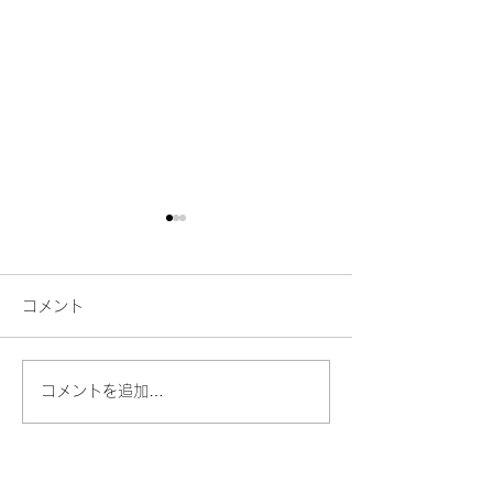
コメント
コメントを追加…
自分を責める声より、自
AI時代だからこ
分の音を聴いてみる
たの声に価値が