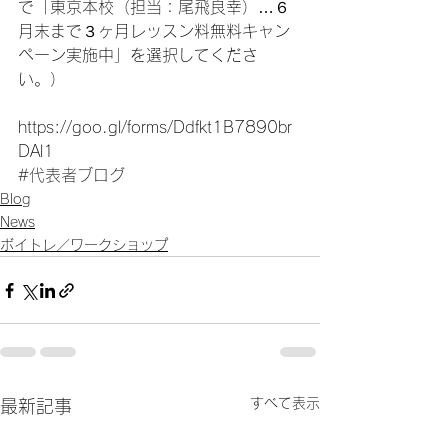
で「東京本校（担当：尾飛良幸）…６
月末まで３ヶ月レッスン料無料キャン
ペーン実施中」を選択してくださ
い。）
https://goo.gl/forms/Ddfkt1B7890br
DAl1
#代表者ブログ
Blog
News
ボイトレ／ワークショップ
すべて表示
最新記事