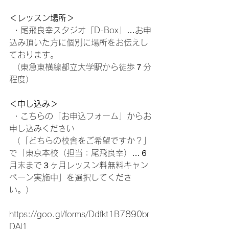
＜レッスン場所＞
 ・尾飛良幸スタジオ「D-Box」…お申
込み頂いた方に個別に場所をお伝えし
ております。
 （東急東横線都立大学駅から徒歩７分
程度）
＜申し込み＞
 ・こちらの「お申込フォーム」からお
申し込みください
 （「どちらの校舎をご希望ですか？」
で「東京本校（担当：尾飛良幸）…６
月末まで３ヶ月レッスン料無料キャン
ペーン実施中」を選択してくださ
い。）
https://goo.gl/forms/Ddfkt1B7890br
DAl1