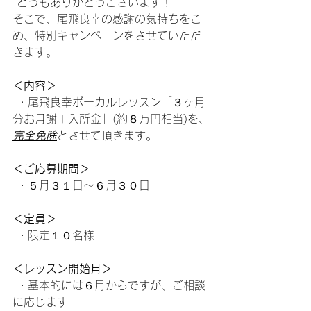
 どうもありがとうございます！
そこで、尾飛良幸の感謝の気持ちをこ
め、特別キャンペーンをさせていただ
きます。
＜内容＞
 ・尾飛良幸ボーカルレッスン「３ヶ月
分お月謝＋入所金」(約８万円相当)を、
完全免除
とさせて頂きます。
＜ご応募期間＞
 ・５月３１日～６月３０日
＜定員＞
 ・限定１０名様
＜レッスン開始月＞
 ・基本的には６月からですが、ご相談
に応じます