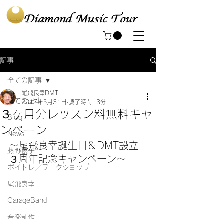
記事
全ての記事
尾飛良幸DMT
全ての記事
2017年5月31日
読了時間: 3分
３ヶ月分レッスン料無料キャ
Blog
ンペーン
News
～尾飛良幸誕生日＆DMT設立
藤野櫻子
３周年記念キャンペーン～
ボイトレ／ワークショップ
尾飛良幸
GarageBand
音楽制作