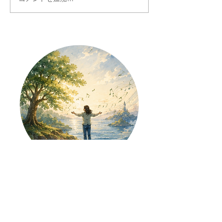
AI時代だからこそ、あな
人との対話が今
たの声に価値がある
で、楽しくなる
た話したくなる
を始める理由
【ボイスリメンバー島】
島へ上陸する