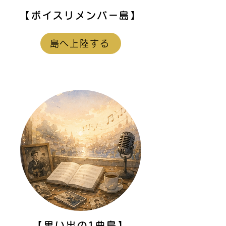
【ボイスリメンバー島】
島へ上陸する
【思い出の1曲島】