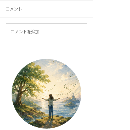
コメント
コメントを追加…
AI時代だからこそ、あな
人との対話が今
たの声に価値がある
で、楽しくなる
た話したくなる
を始める理由