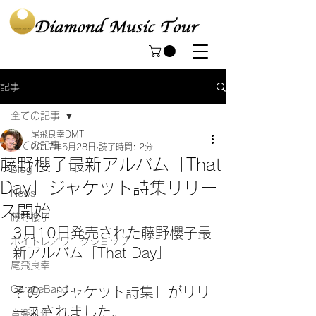
記事
全ての記事
尾飛良幸DMT
全ての記事
2017年5月28日
読了時間: 2分
藤野櫻子最新アルバム「That
Blog
Day」ジャケット詩集リリー
News
ス開始
藤野櫻子
3月10日発売された藤野櫻子最
ボイトレ／ワークショップ
新アルバム「That Day」
尾飛良幸
GarageBand
その「ジャケット詩集」がリリ
ースされました。
音楽制作