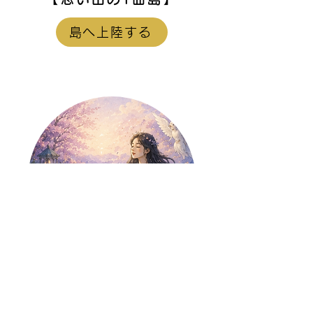
島へ上陸する
【藤野櫻子
島】
SWEETLOVESICK