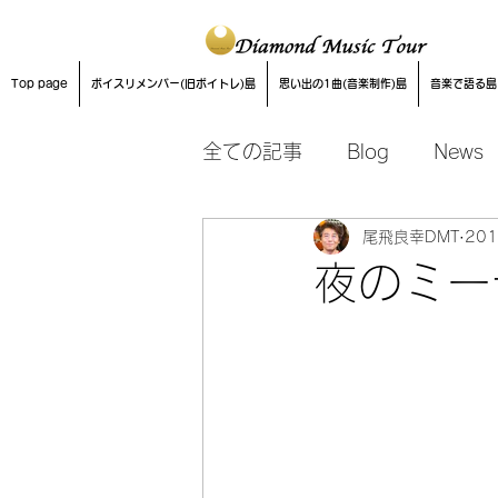
Top page
ボイスリメンバー(旧ボイトレ)島
思い出の1曲(音楽制作)島
音楽で語る島
全ての記事
Blog
News
尾飛良幸DMT
20
音楽制作
夜のミー