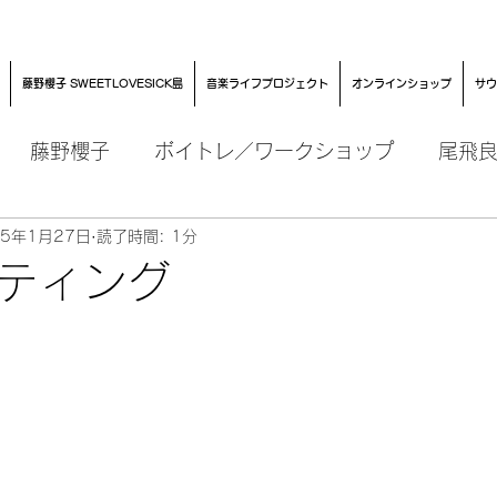
藤野櫻子 SWEETLOVESICK島
音楽ライフプロジェクト
オンラインショップ
サウ
藤野櫻子
ボイトレ／ワークショップ
尾飛
15年1月27日
読了時間: 1分
ティング