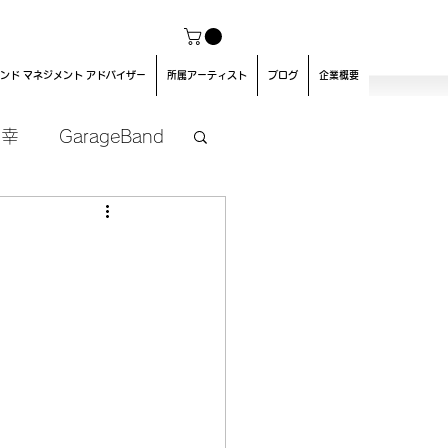
ンド マネジメント アドバイザー
所属アーティスト
ブログ
企業概要
良幸
GarageBand