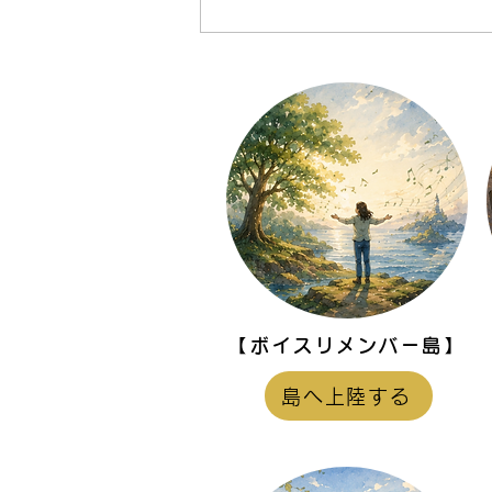
自分を責める声より、自分の
音を聴いてみる
【ボイスリメンバー島】
島へ上陸する