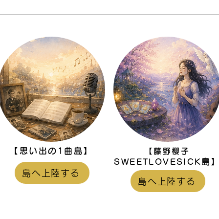
AI時代だからこそ、あなたの
人と
声に価値がある
しく
なる
【思い出の1曲島】
【藤野櫻子
島
SWEETLOVESICK
島へ上陸する
島へ上陸する