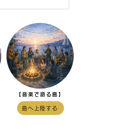
の対話が今より楽で、楽
なる講座「また話したく
対話塾」を始める理由
【音楽で語る島】
】
島へ上陸する