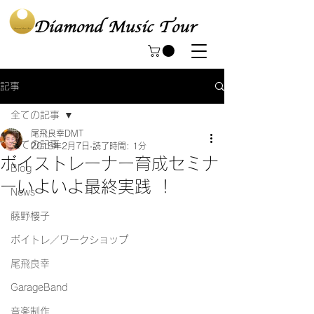
記事
全ての記事
尾飛良幸DMT
全ての記事
2015年2月7日
読了時間: 1分
ボイストレーナー育成セミナ
Blog
ーいよいよ最終実践 ！
News
藤野櫻子
ボイトレ／ワークショップ
尾飛良幸
GarageBand
音楽制作