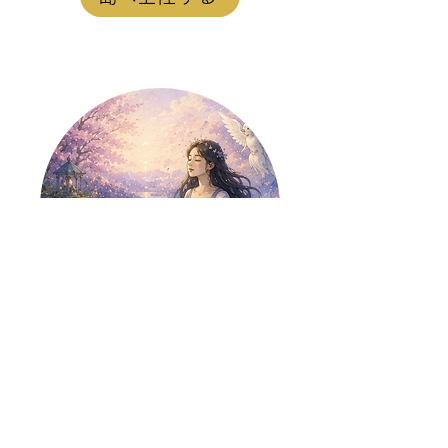
【藤野櫻子
島】
SWEETLOVESICK
島へ上陸する