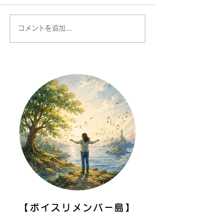
コメントを追加…
AI時代だからこそ、あな
人との対話が今
たの声に価値がある
で、楽しくなる
た話したくなる
を始める理由
【ボイスリメンバー島】