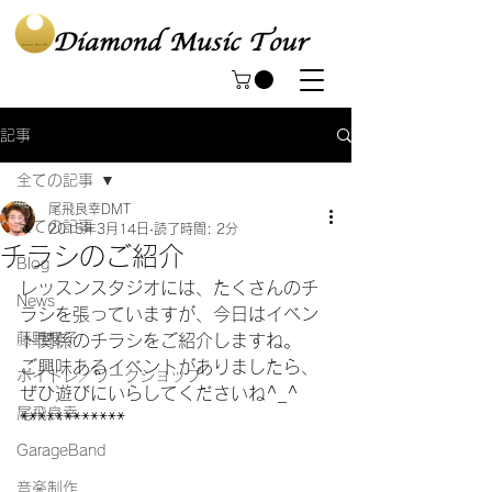
記事
全ての記事
尾飛良幸DMT
全ての記事
2015年3月14日
読了時間: 2分
チラシのご紹介
Blog
レッスンスタジオには、たくさんのチ
News
ラシを張っていますが、今日はイベン
藤野櫻子
ト関係のチラシをご紹介しますね。
ご興味あるイベントがありましたら、
ボイトレ／ワークショップ
ぜひ遊びにいらしてくださいね^_^
尾飛良幸
************
GarageBand
音楽制作