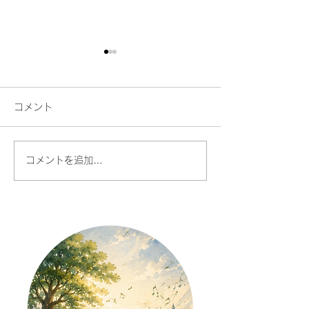
コメント
コメントを追加…
AI時代だからこそ、あな
人との対話が今
たの声に価値がある
で、楽しくなる
た話したくなる
を始める理由