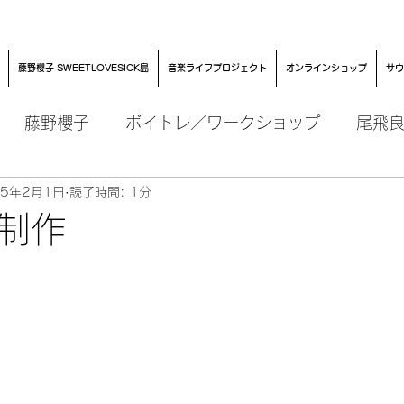
藤野櫻子 SWEETLOVESICK島
音楽ライフプロジェクト
オンラインショップ
サウ
藤野櫻子
ボイトレ／ワークショップ
尾飛
15年2月1日
読了時間: 1分
制作