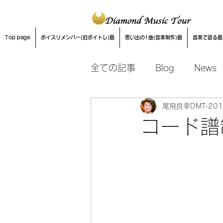
Top page
ボイスリメンバー(旧ボイトレ)島
思い出の1曲(音楽制作)島
音楽で語る島
全ての記事
Blog
News
尾飛良幸DMT
20
音楽制作
コード譜