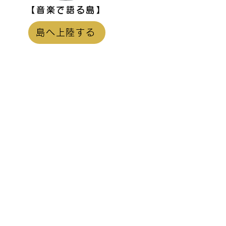
【音楽で語る島】
】
島へ上陸する