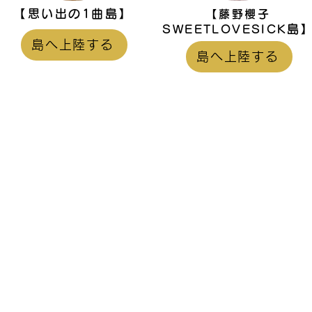
【思い出の1曲島】
【藤野櫻子
島
SWEETLOVESICK
島へ上陸する
島へ上陸する