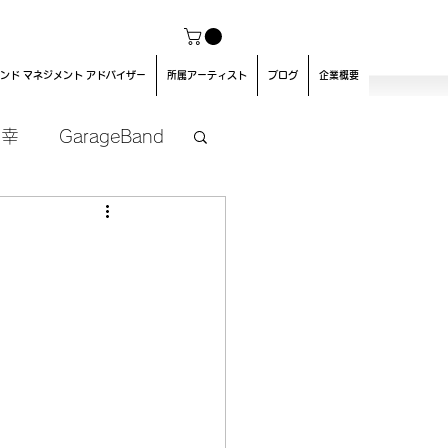
ンド マネジメント アドバイザー
所属アーティスト
ブログ
企業概要
良幸
GarageBand