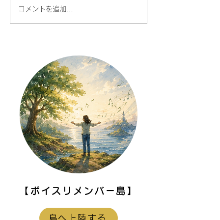
コメントを追加…
自分を責める声より、自
AI時代だからこ
分の音を聴いてみる
たの声に価値が
【ボイスリメンバー島】
島へ上陸する