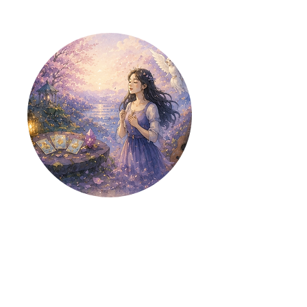
【藤野櫻子
島】
SWEETLOVESICK
島へ上陸する