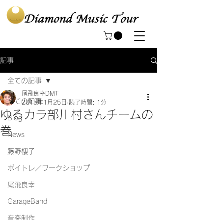
記事
全ての記事
尾飛良幸DMT
全ての記事
2015年1月25日
読了時間: 1分
ゆるカラ部川村さんチームの
Blog
巻
News
藤野櫻子
ボイトレ／ワークショップ
尾飛良幸
GarageBand
音楽制作