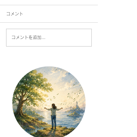
コメント
コメントを追加…
尾飛良幸には、3人の大切
自分を責める声
な音楽の先生がいました
分の音を聴いて