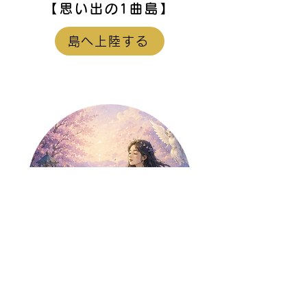
【思い出の1曲島】
島へ上陸する
【藤野櫻子
島】
SWEETLOVESICK