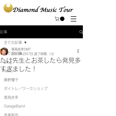
記事
全ての記事
尾飛良幸DMT
全ての記事
2015年2月7日
読了時間: 1分
たけ先生とお茶したら発見多
Blog
すぎました！
News
藤野櫻子
ボイトレ／ワークショップ
尾飛良幸
GarageBand
音楽制作