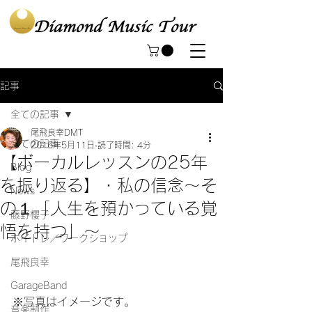
記事
全ての記事
尾飛良幸DMT
全ての記事
2016年5月11日
読了時間: 4分
【ボーカルレッスンの25年
Blog
を振り返る】・私の信念〜そ
News
の１「人生を預かっている覚
藤野櫻子
悟を持つ」〜
ボイトレ／ワークショップ
尾飛良幸
GarageBand
※写真はイメージです。
音楽制作