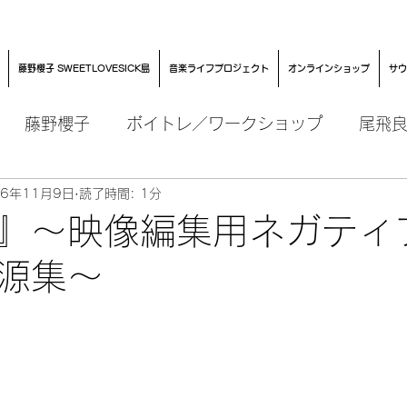
藤野櫻子 SWEETLOVESICK島
音楽ライフプロジェクト
オンラインショップ
サウ
藤野櫻子
ボイトレ／ワークショップ
尾飛
16年11月9日
読了時間: 1分
』〜映像編集用ネガティ
源集〜