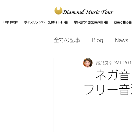
Top page
ボイスリメンバー(旧ボイトレ)島
思い出の1曲(音楽制作)島
音楽で語る島
全ての記事
Blog
News
尾飛良幸DMT
20
音楽制作
『ネガ音
フリー音