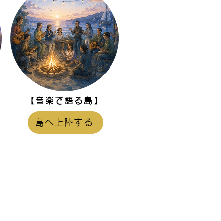
【音楽で語る島】
】
島へ上陸する