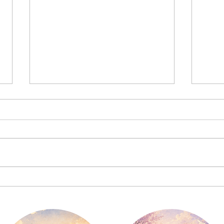
自分を責める声より、自分の
AI
音を聴いてみる
声に