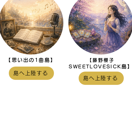
【思い出の1曲島】
【藤野櫻子
島
SWEETLOVESICK
島へ上陸する
島へ上陸する