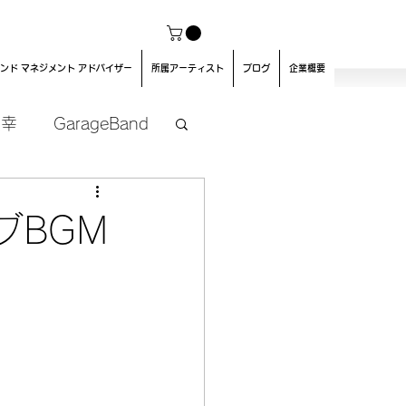
ンド マネジメント アドバイザー
所属アーティスト
ブログ
企業概要
良幸
GarageBand
ブBGM