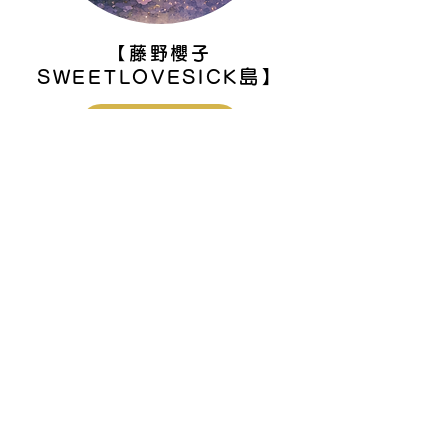
【藤野櫻子
島】
SWEETLOVESICK
島へ上陸する