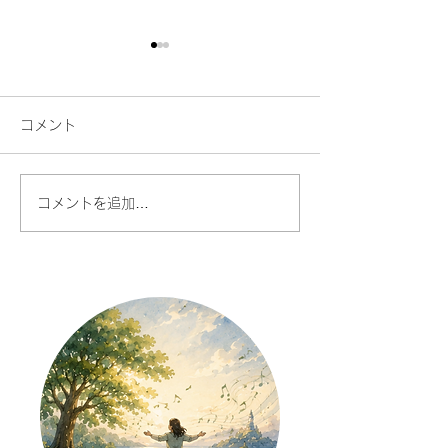
コメント
コメントを追加…
AI時代だからこそ、あな
人との対話が今
たの声に価値がある
で、楽しくなる
た話したくなる
を始める理由