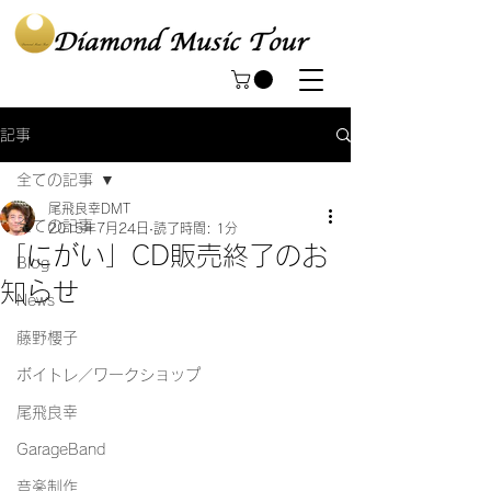
記事
全ての記事
尾飛良幸DMT
全ての記事
2015年7月24日
読了時間: 1分
「にがい」CD販売終了のお
Blog
知らせ
News
藤野櫻子
ボイトレ／ワークショップ
尾飛良幸
GarageBand
音楽制作