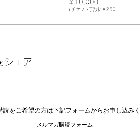
ト
￥10,000
+チケット手数料￥250
＞
ルで作りたい
rageBandで作った曲を、さらにプロっぽく仕上げたい
いけど、オリジナルを作りたい
綺麗な音に作り直して、世界に発信したい
作りたい
を作ってみたい
をシェア
geBand使い方マスター講座（初級）
購読をご希望の方は下記フォームからお申し込み
4:30〜19:00（当日の状況により終了時間は変動します）
（ZoomのURLは、当日講座の前までにメールにてお知らせし
メルマガ購読フォーム
い全くの初心者でも、Mac版GarageBandを使って簡単に