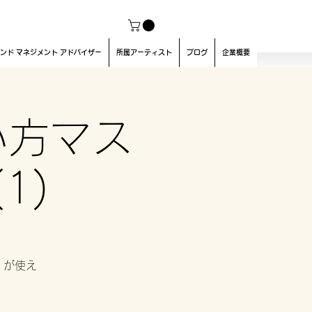
ンド マネジメント アドバイザー
所属アーティスト
ブログ
企業概要
使い方マス
1)
d」が使え