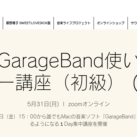
藤野櫻子 SWEETLOVESICK島
音楽ライフプロジェクト
オンラインショップ
サウ
GarageBand
ー講座（初級） (
5月31日(月)
  |  
zoomオンライン
日（金）15：00から誰でもMacの音楽ソフト「GarageBan
るようになる１Day集中講座を開催