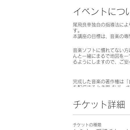
イベントにつ
尾飛良幸独自の指導法により
す。
本講座の目標は、音楽の専
音楽ソフトに慣れてない方
んと一緒にまるで地図を一
るようにしますので、ご安
完成した音楽の著作権は「自
を配信するとき用 など、
この機会にぜひご自分で音
チケット詳細
それでは、音楽の旅に出か
チケットの種類
****