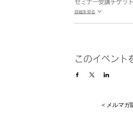
セミナー受講チケッ
詳細を見る
＜こんな方にお勧めします
・動画用の音楽をオリジナ
・iPhone/iPadのGa
・楽器もコードもわからな
・昔作ったオリジナル曲を
・イベントで使うBGMを
・オリジナルのラジオ番組
このイベント
****
＜概要＞
・タイトル：Mac版Gara
＜メルマガ
・日時：5月14日（金）1
・場所：zoomオンライン
・講師：尾飛良幸
・目的：音楽の専門知識がな
うなること