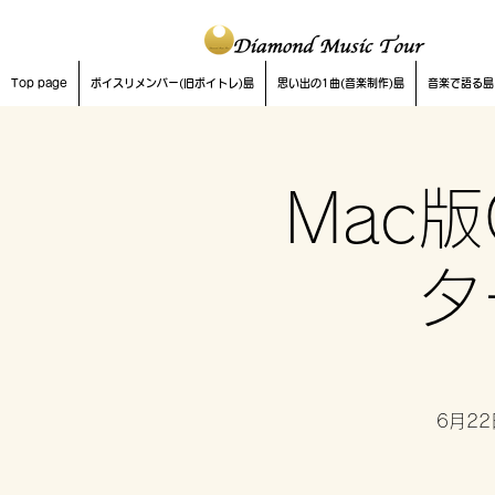
Top page
ボイスリメンバー(旧ボイトレ)島
思い出の1曲(音楽制作)島
音楽で語る島
Mac版
タ
6月22