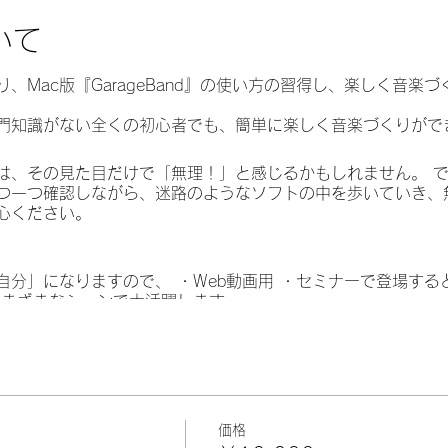
いて
、Mac版『GarageBand』の使い方の習得し、楽しく音楽
門知識がない全くの初心者でも、簡単に楽しく音楽づくりがで
は、その見た目だけで「無理！」と感じるかもしれません。 
つ一つ確認しながら、迷路のようなソフトの中を歩いていき、
心ください。
分」になりますので、 ・Web動画用 ・セミナーで登場する
さまざまなシーンで大活躍します。
楽を作る方法を学んでみてください。
けましょう！^^
価格