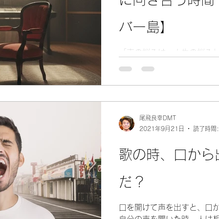
バー島】
「声の悩みは、人生の悩み
声練習を超え、自分自身の
「ボイスリメンバー島」への招待状
る」「自分の声が好きにな
あなたが歩んできた時間や
ません。このYouTubeモ
尾飛良幸DMT
の自分を思い出すための旅
2021年9月21日
読了時間:
共に記録しませんか？上手
たの声が語る物語を、今一
歌の時、口から
だ？
口を開けて声を出すと、口
自分の声を聞いた時、人は