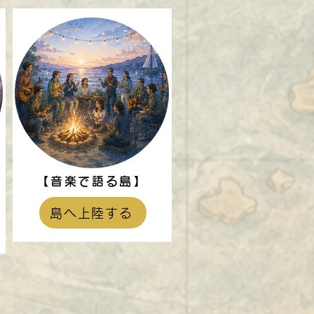
【音楽で語る島】
】
島へ上陸する