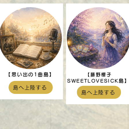
【思い出の1曲島】
【藤野櫻子
島
SWEETLOVESICK
島へ上陸する
島へ上陸する