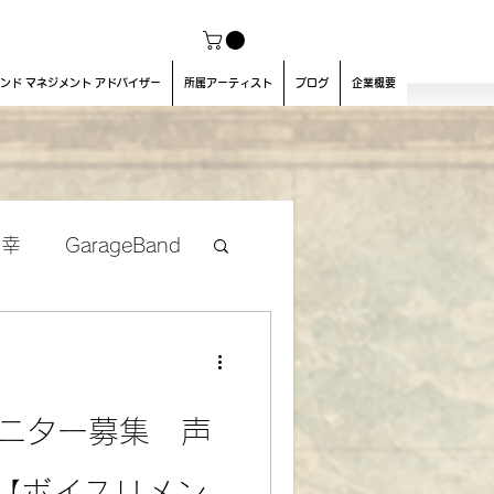
ンド マネジメント アドバイザー
所属アーティスト
ブログ
企業概要
良幸
GarageBand
eモニター募集 声
【ボイスリメン