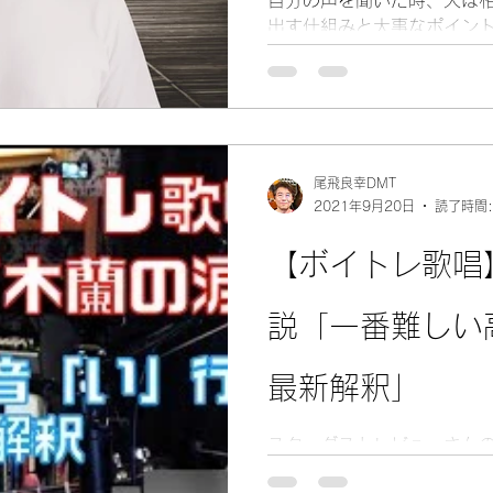
出す仕組みと大事なポイン
た。
尾飛良幸DMT
2021年9月20日
読了時間:
【ボイトレ歌唱
説「一番難しい
最新解釈」
スターダストレビューさん
て頂きました。特に歌でハ