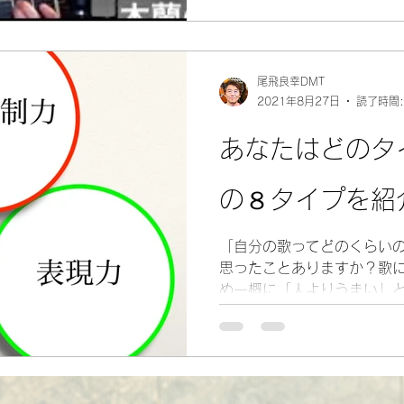
行】をどのように捉え、こ
いかの、尾飛的の最新解釈
尾飛良幸DMT
2021年8月27日
読了時間:
あなたはどのタ
の８タイプを紹
「自分の歌ってどのくらい
思ったことありますか？歌
め一概に「人よりうまい」
できません。尾飛自身、歌
の要素」を元にした歌の８
ました