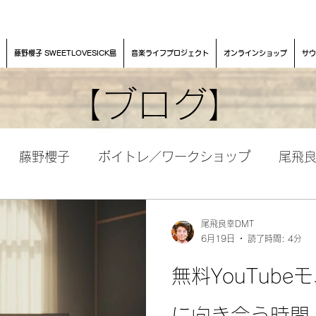
藤野櫻子 SWEETLOVESICK島
音楽ライフプロジェクト
オンラインショップ
サウ
【ブログ】
藤野櫻子
ボイトレ／ワークショップ
尾飛
尾飛良幸DMT
6月19日
読了時間: 4分
無料YouTub
に向き合う時間