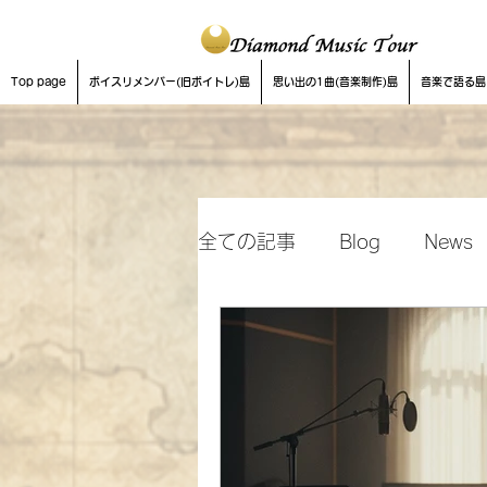
Top page
ボイスリメンバー(旧ボイトレ)島
思い出の1曲(音楽制作)島
音楽で語る島
全ての記事
Blog
News
音楽制作