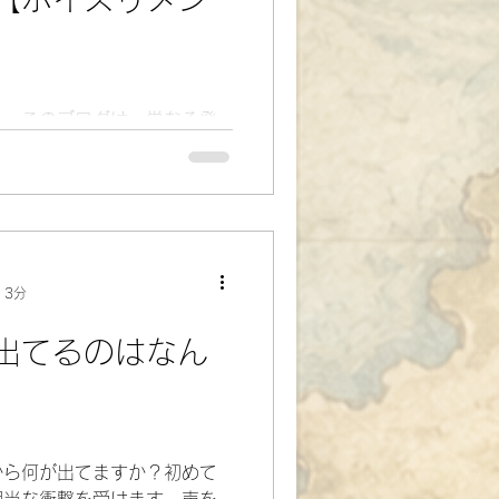
」。このブログは、単なる発
物語と向き合う特別な場所
です。 「声が震え
れない」……そんな悩みは、
隠された感情の表れかもしれ
ニター企画は、今の声から本来
。誰かの勇気になるその姿を
 3分
く話せなくても大丈夫。あな
度見つけてみませんか。
出てるのはなん
から何が出てますか？初めて
相当な衝撃を受けます。声を