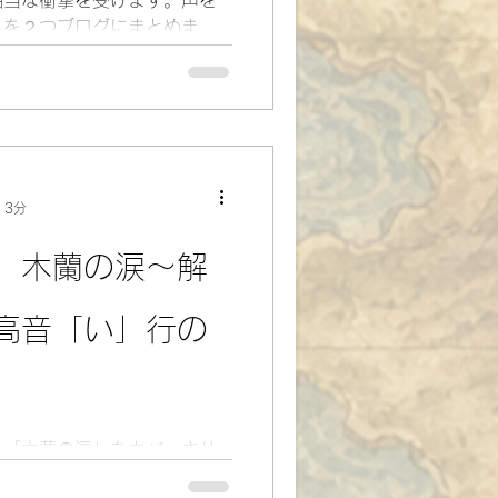
トを２つブログにまとめまし
 3分
】木蘭の涙〜解
高音「い」行の
の「木蘭の涙」をカバーさせ
ードルの高い【高音「い」